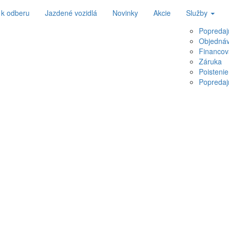
 k odberu
Jazdené vozidlá
Novinky
Akcie
Služby
Popredaj
Objednáv
Financov
Záruka
Poistenie
Popredaj